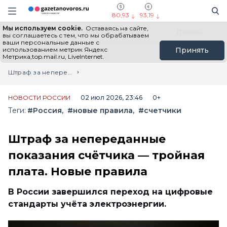
Информационный портал "ГазетаНоворос.ру"
Поиск
Навигация сайта
80,93
93,19
Мы используем cookie.
Оставаясь на сайте,
Все новости
Новости России
Польза
вы соглашаетесь с тем, что мы обрабатываем
ваши персональные данные с
использованием метрик Яндекс
Принять
Метрика,top.mail.ru, LiveInternet.
Главная
Лента новостей
Штраф за непереданные показания счётчика — тройная плата. Новые правила
НОВОСТИ РОССИИ
02 июл 2026, 23:46
0+
Теги:
#Россия
#новые правила
#счетчики
Штраф за непереданные
показания счётчика — тройная
плата. Новые правила
В России завершился переход на цифровые
стандарты учёта электроэнергии.