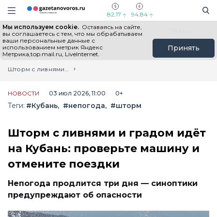
Информационный портал "ГазетаНоворос.ру"
Поиск
Навигация сайта
82,17
94,84
Мы используем cookie.
Оставаясь на сайте,
Все новости
Новости России
Польза
вы соглашаетесь с тем, что мы обрабатываем
ваши персональные данные с
использованием метрик Яндекс
Принять
Метрика,top.mail.ru, LiveInternet.
Главная
Лента новостей
Шторм с ливнями и градом идёт на Кубань: проверьте машину и отмените поездки
НОВОСТИ
03 июл 2026, 11:00
0+
Теги:
#Кубань
#непогода
#шторм
Шторм с ливнями и градом идёт
на Кубань: проверьте машину и
отмените поездки
Непогода продлится три дня — синоптики
предупреждают об опасности