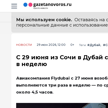
Информационный портал "ГазетаНоворос.ру"
Навигация сайта
Все новости
Мы используем cookie.
Оставаясь на с
персональные данные с использованием м
Главная
Лента новостей
С 29 июня из Сочи в Дубай снова летает Flydubai: рейсы три раза в неделю
НОВОСТИ
29 июн 2026, 12:00
0+
Теги:
#Дубай
#С
С 29 июня из Сочи в Дубай с
в неделю
Авиакомпания Flydubai с 27 июня возо
выполняются три раза в неделю — по ср
около 4,5 часов.