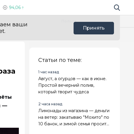
94,06
Поиск по 
Мы в с
Польза
ваем ваши
Принять
t.
Статьи по теме:
раза
1 час назад
Август, а огурцов — как в июне.
Простой вечерний полив,
который творит чудеса
лёты
2 часа назад
и —
Лимонады из магазина — деньги
на ветер: закатываю "Мохито" по
10 банок, и зимой семья просит
добавки