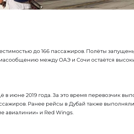
естимостью до 166 пассажиров. Полёты запущен
виасообщению между ОАЭ и Сочи остаётся высок
щё в июне 2019 года. За это время перевозчик вы
пассажиров. Ранее рейсы в Дубай также выполнял
ие авиалинии» и Red Wings.