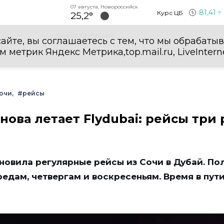
07 августа, Новороссийск
81,41
Курс ЦБ
25,2°
Новости России
айте, вы соглашаетесь с тем, что мы обрабаты
етрик Яндекс Метрика,top.mail.ru, LiveInterne
очи
#рейсы
нова летает Flydubai: рейсы три 
бновила регулярные рейсы из Сочи в Дубай. По
едам, четвергам и воскресеньям. Время в пут