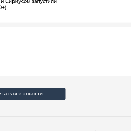
 и Сириусом запустили
0+)
итать все новости