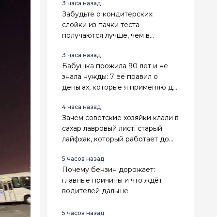
3 часа назад
Забудьте о кондитерских:
слойки из пачки теста
получаются лучше, чем в
магазине
3 часа назад
Бабушка прожила 90 лет и не
знала нужды: 7 её правил о
деньгах, которые я применяю до
сих пор
4 часа назад
Зачем советские хозяйки клали в
сахар лавровый лист: старый
лайфхак, который работает до
сих пор
5 часов назад
Почему бензин дорожает:
главные причины и что ждёт
водителей дальше
5 часов назад