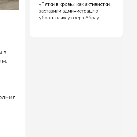
«Пятки в кровь»: как активистки
заставили администрацию
убрать пляж у озера Абрау
ы в
им.
полнил
и