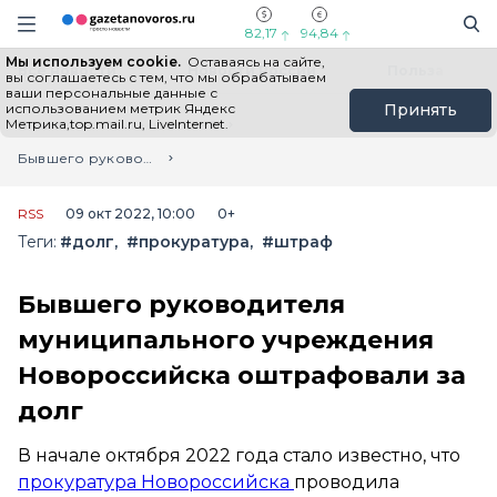
Информационный портал "ГазетаНоворос.ру"
Поиск
Навигация сайта
82,17
94,84
Мы используем cookie.
Оставаясь на сайте,
Все новости
Новости России
Польза
вы соглашаетесь с тем, что мы обрабатываем
ваши персональные данные с
использованием метрик Яндекс
Принять
Метрика,top.mail.ru, LiveInternet.
Главная
Лента новостей
Бывшего руководителя муниципального учреждения Новороссийска оштрафовали за долг
RSS
09 окт 2022, 10:00
0+
Теги:
#долг
#прокуратура
#штраф
Бывшего руководителя
муниципального учреждения
Новороссийска оштрафовали за
долг
В начале октября 2022 года стало известно, что
прокуратура Новороссийска
проводила