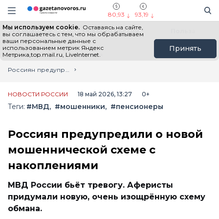
Информационный портал "ГазетаНоворос.ру"
Поиск
Навигация сайта
80,93
93,19
Мы используем cookie.
Оставаясь на сайте,
Все новости
Новости России
Польза
вы соглашаетесь с тем, что мы обрабатываем
ваши персональные данные с
использованием метрик Яндекс
Принять
Метрика,top.mail.ru, LiveInternet.
Главная
Лента новостей
Россиян предупредили о новой мошеннической схеме с накоплениями
НОВОСТИ РОССИИ
18 май 2026, 13:27
0+
Теги:
#МВД
#мошенники
#пенсионеры
Россиян предупредили о новой
мошеннической схеме с
накоплениями
МВД России бьёт тревогу. Аферисты
придумали новую, очень изощрённую схему
обмана.