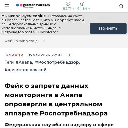
Информационный портал "ГазетаНоворос.ру"
Поиск
Навигация сайта
82,17
94,84
Мы используем cookie.
Оставаясь на сайте,
Все новости
Новости России
Польза
вы соглашаетесь с тем, что мы обрабатываем
ваши персональные данные с
использованием метрик Яндекс
Принять
Метрика,top.mail.ru, LiveInternet.
Главная
Лента новостей
Фейк о запрете данных мониторинга в Анапе опровергли в центральном аппарате Роспотребнадзора
НОВОСТИ
15 май 2026, 22:30
0+
Теги:
#Анапа
#Роспотребнадзор
#качество пляжей
Фейк о запрете данных
мониторинга в Анапе
опровергли в центральном
аппарате Роспотребнадзора
Федеральная служба по надзору в сфере