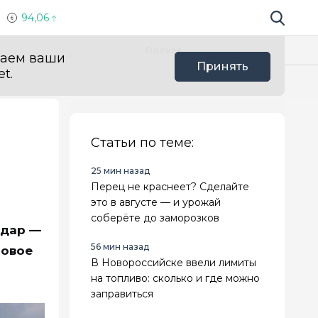
94,06
Поиск по 
Мы в с
Польза
ваем ваши
Принять
t.
Статьи по теме:
25 мин назад
Перец не краснеет? Сделайте
это в августе — и урожай
соберёте до заморозков
одар —
56 мин назад
новое
В Новороссийске ввели лимиты
на топливо: сколько и где можно
заправиться