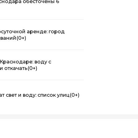
аснодара обесточены 6
осуточной аренде: город
ований
(0+)
Краснодаре: воду с
и откачать
(0+)
т свет и воду: список улиц
(0+)