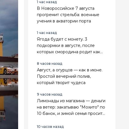
1 час назад
В Новороссийске 7 августа
прогремит стрельба: военные
учения в акватории порта
1 час назад
Ягода будет с монету. 3
подкормки в августе, после
которых смородина родит как
никогда
8 часов назад
Август, а огурцов — как в июне.
Простой вечерний полив,
который творит чудеса
9 часов назад
Лимонады из магазина — деньги
на ветер: закатываю "Мохито" по
10 банок, и зимой семья просит
добавки
10 часов назад