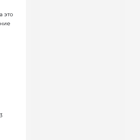
а это
ение
3