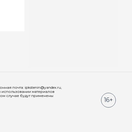
Мы в соц
ная почта: ipkstenin@yandex.ru,
При использовании материалов
ном случае будут применены
16+