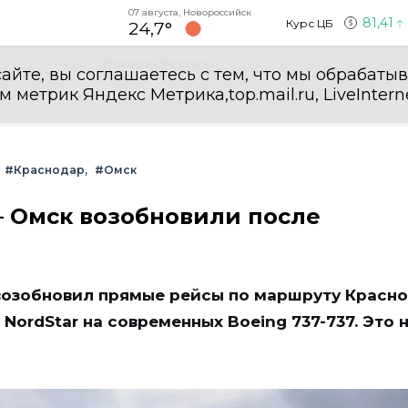
07 августа, Новороссийск
81,41
Курс ЦБ
24,7°
Новости России
айте, вы соглашаетесь с тем, что мы обрабаты
етрик Яндекс Метрика,top.mail.ru, LiveInterne
#Краснодар
#Омск
 Омск возобновили после
озобновил прямые рейсы по маршруту Красн
ordStar на современных Boeing 737-737. Это 