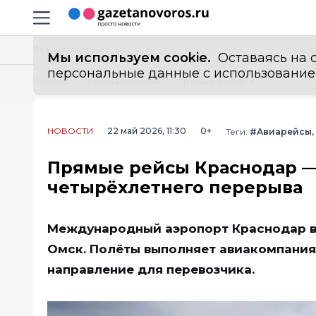
Информационный портал "ГазетаНоворос.ру"
Навигация сайта
Все новости
Мы используем cookie.
Оставаясь на с
персональные данные с использованием м
Главная
Лента новостей
Прямые рейсы Краснодар — Омск возобновили после четырёхлетнего перерыва
НОВОСТИ
22 май 2026, 11:30
0+
Теги:
#Авиарейсы
Прямые рейсы Краснодар —
четырёхлетнего перерыва
Международный аэропорт Краснодар в
Омск. Полёты выполняет авиакомпания N
направление для перевозчика.