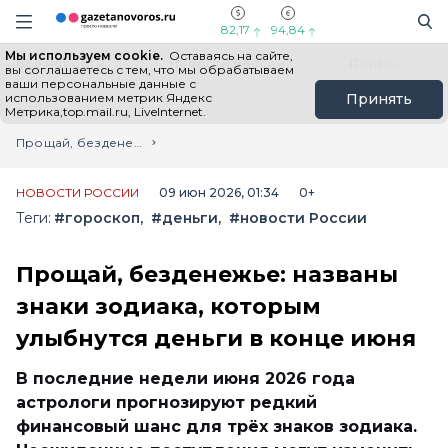
Информационный портал "ГазетаНоворос.ру"
Поиск
Навигация сайта
82,17
94,84
Мы используем cookie.
Оставаясь на сайте,
Все новости
Новости России
Польза
вы соглашаетесь с тем, что мы обрабатываем
ваши персональные данные с
использованием метрик Яндекс
Принять
Метрика,top.mail.ru, LiveInternet.
Главная
Лента новостей
Прощай, безденежье: названы знаки зодиака, которым улыбнутся деньги в конце июня
НОВОСТИ РОССИИ
09 июн 2026, 01:34
0+
Теги:
#гороскоп
#деньги
#новости России
Прощай, безденежье: названы
знаки зодиака, которым
улыбнутся деньги в конце июня
В последние недели июня 2026 года
астрологи прогнозируют редкий
финансовый шанс для трёх знаков зодиака.