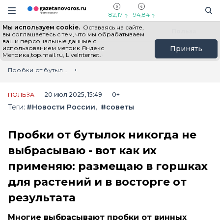
Информационный портал "ГазетаНоворос.ру"
Поиск
Навигация сайта
82,17
94,84
Мы используем cookie.
Оставаясь на сайте,
Все новости
Новости России
Польза
вы соглашаетесь с тем, что мы обрабатываем
ваши персональные данные с
использованием метрик Яндекс
Принять
Метрика,top.mail.ru, LiveInternet.
Главная
Лента новостей
Пробки от бутылок никогда не выбрасываю - вот как их применяю: размещаю в горшках для растений и в восторге от результата
ПОЛЬЗА
20 июл 2025, 15:49
0+
Теги:
#Новости России
#советы
Пробки от бутылок никогда не
выбрасываю - вот как их
применяю: размещаю в горшках
для растений и в восторге от
результата
Многие выбрасывают пробки от винных