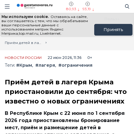
Информационный портал "ГазетаНоворос.ру"
Поиск
Навигация сайта
80,93
93,19
Мы используем cookie.
Оставаясь на сайте,
Все новости
Новости России
Польза
вы соглашаетесь с тем, что мы обрабатываем
ваши персональные данные с
использованием метрик Яндекс
Принять
Метрика,top.mail.ru, LiveInternet.
Главная
Лента новостей
Приём детей в лагеря Крыма приостановили до сентября: что известно о новых ограничениях
НОВОСТИ РОССИИ
22 июн 2026, 11:36
0+
Теги:
#Крым
#лагеря
#ограничения
Приём детей в лагеря Крыма
приостановили до сентября: что
известно о новых ограничениях
В Республике Крым с 22 июня по 1 сентября
2026 года приостановлены бронирование
мест, приём и размещение детей в