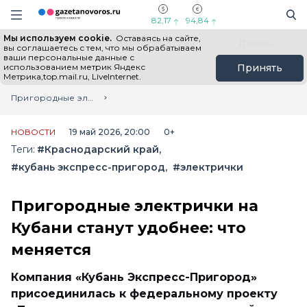
Информационный портал "ГазетаНоворос.ру"
Поиск
Навигация сайта
82,17
94,84
Мы используем cookie.
Оставаясь на сайте,
Все новости
Новости России
Польза
вы соглашаетесь с тем, что мы обрабатываем
ваши персональные данные с
использованием метрик Яндекс
Принять
Метрика,top.mail.ru, LiveInternet.
Главная
Лента новостей
Пригородные электрички на Кубани станут удобнее: что меняется
НОВОСТИ
19 май 2026, 20:00
0+
Теги:
#Краснодарский край
#кубань экспресс-пригород
#электрички
Пригородные электрички на
Кубани станут удобнее: что
меняется
Компания «Кубань Экспресс-Пригород»
присоединилась к федеральному проекту