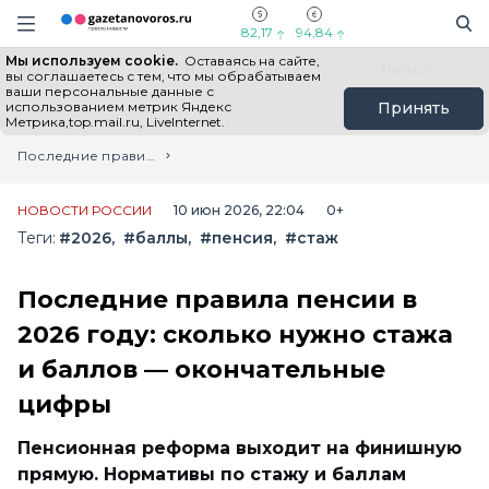
Информационный портал "ГазетаНоворос.ру"
Поиск
Навигация сайта
82,17
94,84
Мы используем cookie.
Оставаясь на сайте,
Все новости
Новости России
Польза
вы соглашаетесь с тем, что мы обрабатываем
ваши персональные данные с
использованием метрик Яндекс
Принять
Метрика,top.mail.ru, LiveInternet.
Главная
Лента новостей
Последние правила пенсии в 2026 году: сколько нужно стажа и баллов — окончательные цифры
НОВОСТИ РОССИИ
10 июн 2026, 22:04
0+
Теги:
#2026
#баллы
#пенсия
#стаж
Последние правила пенсии в
2026 году: сколько нужно стажа
и баллов — окончательные
цифры
Пенсионная реформа выходит на финишную
прямую. Нормативы по стажу и баллам