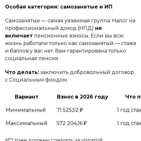
Особая категория: самозанятые и ИП
Самозанятые — самая уязвимая группа. Налог на
профессиональный доход (НПД)
не
включает
пенсионные взносы. Если вы всю
жизнь работали только как самозанятый — стажа
и баллов у вас нет. Вам гарантирована только
социальная пенсия.
Что делать:
заключить добровольный договор
с Социальным фондом.
Вариант
Взнос в 2026 году
Что 
Минимальный
71 525,52 ₽
1 год ста
Максимальный
572 204,16 ₽
1 год ста
ИП тоже должны следить за уплатой