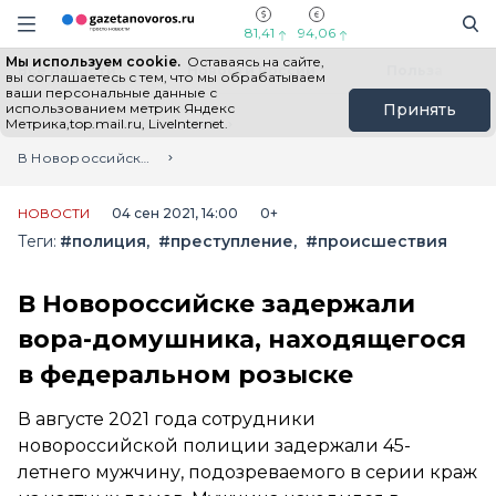
Информационный портал "ГазетаНоворос.ру"
Поиск
Навигация сайта
81,41
94,06
Мы используем cookie.
Оставаясь на сайте,
Все новости
Новости России
Польза
вы соглашаетесь с тем, что мы обрабатываем
ваши персональные данные с
использованием метрик Яндекс
Принять
Метрика,top.mail.ru, LiveInternet.
Главная
Лента новостей
В Новороссийске задержали вора-домушника, находящегося в федеральном розыске
НОВОСТИ
04 сен 2021, 14:00
0+
Теги:
#полиция
#преступление
#происшествия
В Новороссийске задержали
вора-домушника, находящегося
в федеральном розыске
В августе 2021 года сотрудники
новороссийской полиции задержали 45-
летнего мужчину, подозреваемого в серии краж