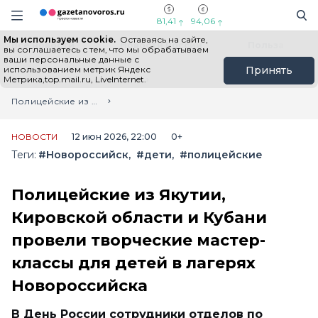
Информационный портал "ГазетаНоворос.ру"
Поиск
Навигация сайта
81,41
94,06
Мы используем cookie.
Оставаясь на сайте,
Все новости
Новости России
Польза
вы соглашаетесь с тем, что мы обрабатываем
ваши персональные данные с
использованием метрик Яндекс
Принять
Метрика,top.mail.ru, LiveInternet.
Главная
Лента новостей
Полицейские из Якутии, Кировской области и Кубани провели творческие мастер-классы для детей в лагерях Новороссийска
НОВОСТИ
12 июн 2026, 22:00
0+
Теги:
#Новороссийск
#дети
#полицейские
Полицейские из Якутии,
Кировской области и Кубани
провели творческие мастер-
классы для детей в лагерях
Новороссийска
В День России сотрудники отделов по