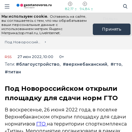
Информационный портал "ГазетаНоворос.ру"
Поиск
Навигация сайта
82,17
94,84
Мы используем cookie.
Оставаясь на сайте,
Все новости
Новости России
Польза
вы соглашаетесь с тем, что мы обрабатываем
ваши персональные данные с
использованием метрик Яндекс
Принять
Метрика,top.mail.ru, LiveInternet.
Главная
Лента новостей
Под Новороссийском открыли площадку для сдачи норм ГТО
RSS
27 июн 2022, 10:00
0+
Теги:
#благоустройство
#верхнебаканский
#гто
#титан
Под Новороссийском открыли
площадку для сдачи норм ГТО
В воскресенье, 26 июня 2022 года, в поселке
Верхнебаканском открыли площадку для сдачи
нормативов
ГТО
на территории спорткомплекса
«Титан». Мероприятие организовали в рамках