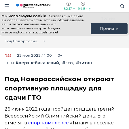
Информационный портал "ГазетаНоворос.ру"
Поиск
Навигация сайта
82,17
94,84
Мы используем cookie.
Оставаясь на сайте,
Все новости
Новости России
Польза
вы соглашаетесь с тем, что мы обрабатываем
ваши персональные данные с
использованием метрик Яндекс
Принять
Метрика,top.mail.ru, LiveInternet.
Главная
Лента новостей
Под Новороссийском откроют спортивную площадку для сдачи ГТО
RSS
22 июн 2022, 14:00
0+
Теги:
#верхнебаканский
#гто
#титан
Под Новороссийском откроют
спортивную площадку для
сдачи ГТО
26 июня 2022 года пройдет тридцать третий
Всероссийский Олимпийский день. Его
отметят в
спорткомплексе
«Титан» в поселке