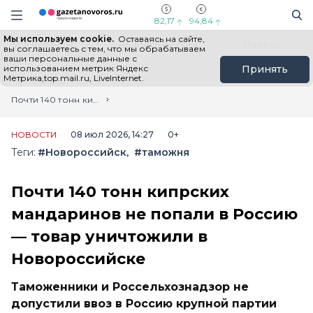
Информационный портал "ГазетаНоворос.ру"
Поиск
Навигация сайта
82,17
94,84
Мы используем cookie.
Оставаясь на сайте,
Все новости
Новости России
Польза
вы соглашаетесь с тем, что мы обрабатываем
ваши персональные данные с
использованием метрик Яндекс
Принять
Метрика,top.mail.ru, LiveInternet.
Главная
Лента новостей
Почти 140 тонн кипрских мандаринов не попали в Россию — товар уничтожили в Новороссийске
НОВОСТИ
08 июл 2026, 14:27
0+
Теги:
#Новороссийск
#таможня
Почти 140 тонн кипрских
мандаринов не попали в Россию
— товар уничтожили в
Новороссийске
Таможенники и Россельхознадзор не
допустили ввоз в Россию крупной партии