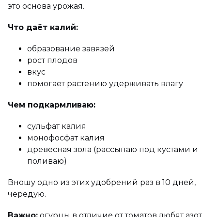
это основа урожая.
Что даёт калий:
образование завязей
рост плодов
вкус
помогает растению удерживать влагу
Чем подкармливаю:
сульфат калия
монофосфат калия
древесная зола (рассыпаю под кустами и
поливаю)
Вношу одно из этих удобрений раз в 10 дней,
чередую.
Важно:
огурцы в отличие от томатов любят азот