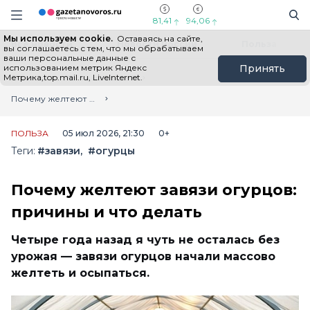
Информационный портал "ГазетаНоворос.ру"
Поиск
Навигация сайта
81,41
94,06
Мы используем cookie.
Оставаясь на сайте,
Все новости
Новости России
Польза
вы соглашаетесь с тем, что мы обрабатываем
ваши персональные данные с
использованием метрик Яндекс
Принять
Метрика,top.mail.ru, LiveInternet.
Главная
Лента новостей
Почему желтеют завязи огурцов: причины и что делать
ПОЛЬЗА
05 июл 2026, 21:30
0+
Теги:
#завязи
#огурцы
Почему желтеют завязи огурцов:
причины и что делать
Четыре года назад я чуть не осталась без
урожая — завязи огурцов начали массово
желтеть и осыпаться.