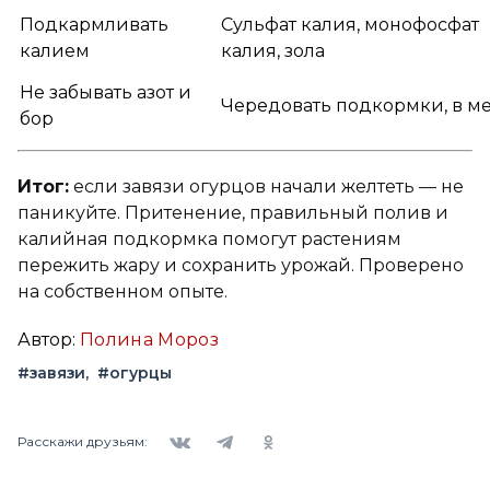
Подкармливать
Сульфат калия, монофосфат
калием
калия, зола
Не забывать азот и
Чередовать подкормки, в м
бор
Итог:
если завязи огурцов начали желтеть — не
паникуйте. Притенение, правильный полив и
калийная подкормка помогут растениям
пережить жару и сохранить урожай. Проверено
на собственном опыте.
Автор:
Полина Мороз
#завязи
#огурцы
Вконтакте
Telegram
Одноклассники
Расскажи друзьям: