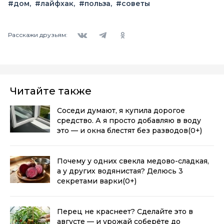
#дом
#лайфхак
#польза
#советы
Вконтакте
Telegram
Одноклассники
Расскажи друзьям:
Читайте также
Соседи думают, я купила дорогое
средство. А я просто добавляю в воду
это — и окна блестят без разводов
(0+)
Почему у одних свекла медово-сладкая,
а у других водянистая? Делюсь 3
секретами варки
(0+)
Перец не краснеет? Сделайте это в
августе — и урожай соберёте до