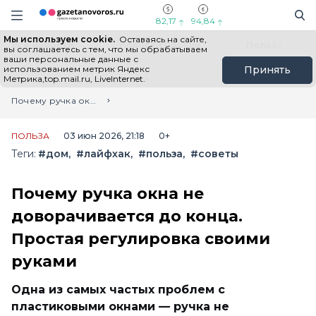
Информационный портал "ГазетаНоворос.ру"
Поиск
Навигация сайта
82,17
94,84
Мы используем cookie.
Оставаясь на сайте,
Все новости
Новости России
Польза
вы соглашаетесь с тем, что мы обрабатываем
ваши персональные данные с
использованием метрик Яндекс
Принять
Метрика,top.mail.ru, LiveInternet.
Главная
Лента новостей
Почему ручка окна не доворачивается до конца. Простая регулировка своими руками
ПОЛЬЗА
03 июн 2026, 21:18
0+
Теги:
#дом
#лайфхак
#польза
#советы
Почему ручка окна не
доворачивается до конца.
Простая регулировка своими
руками
Одна из самых частых проблем с
пластиковыми окнами — ручка не