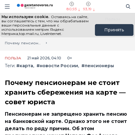
Информационный портал "ГазетаНоворос.ру"
Поиск
Навигация сайта
80,93
93,19
Мы используем cookie.
Оставаясь на сайте,
Все новости
Новости России
Польза
вы соглашаетесь с тем, что мы обрабатываем
ваши персональные данные с
использованием метрик Яндекс
Принять
Метрика,top.mail.ru, LiveInternet.
Главная
Лента новостей
Почему пенсионерам не стоит хранить сбережения на карте — совет юриста
ПОЛЬЗА
21 май 2026, 04:10
0+
Теги:
#карта
#новости России
#пенсионеры
Почему пенсионерам не стоит
хранить сбережения на карте —
совет юриста
Пенсионерам не запрещено хранить пенсию
на банковской карте. Однако этого не стоит
делать по ряду причин. Об этом