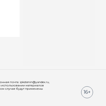
Мы в соц
ная почта: ipkstenin@yandex.ru,
При использовании материалов
ном случае будут применены
16+