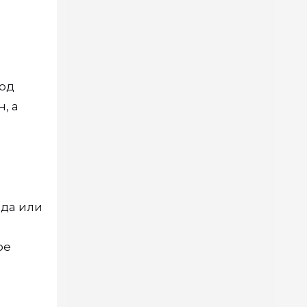
тод
, а
нда или
ое