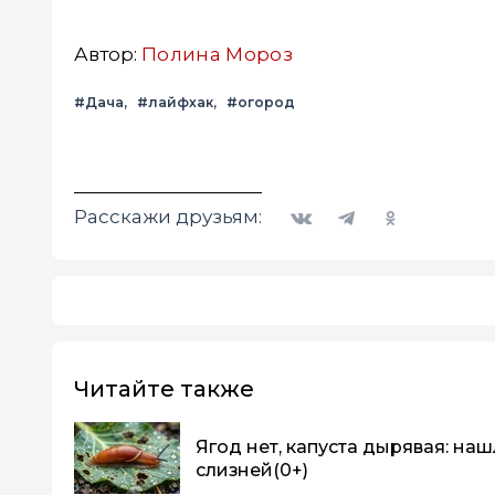
Автор:
Полина Мороз
#Дача
#лайфхак
#огород
Вконтакте
Telegram
Одноклассники
Расскажи друзьям:
Читайте также
Ягод нет, капуста дырявая: на
слизней
(0+)