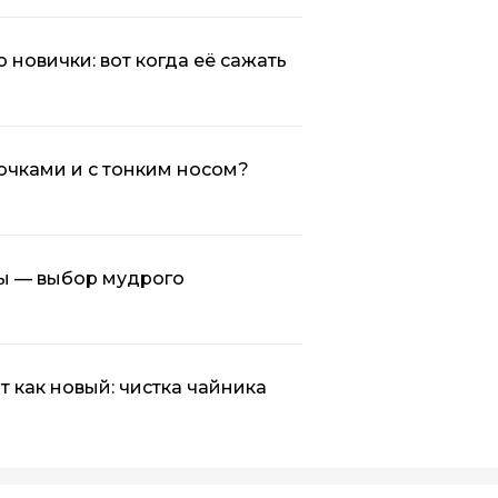
 новички: вот когда её сажать
ючками и с тонким носом?
ы — выбор мудрого
т как новый: чистка чайника