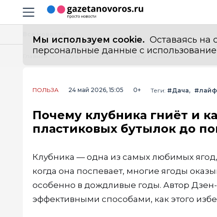
Информационный портал "ГазетаНоворос.ру"
Навигация сайта
Все новости
Мы используем cookie.
Оставаясь на с
персональные данные с использованием м
Главная
Лента новостей
Почему клубника гниёт и как это остановить: 6 методов от пластиковых бутылок до покупных подпорок
ПОЛЬЗА
24 май 2026, 15:05
0+
Теги:
#Дача
#лайф
Почему клубника гниёт и ка
пластиковых бутылок до п
Клубника — одна из самых любимых ягод,
когда она поспевает, многие ягоды оказы
особенно в дождливые годы. Автор Дзен
эффективными способами, как этого избе