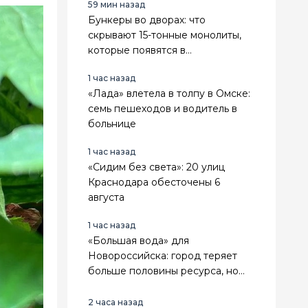
59 мин назад
Бункеры во дворах: что
скрывают 15-тонные монолиты,
которые появятся в
Новороссийске
1 час назад
«Лада» влетела в толпу в Омске:
семь пешеходов и водитель в
больнице
1 час назад
«Сидим без света»: 20 улиц
Краснодара обесточены 6
августа
1 час назад
«Большая вода» для
Новороссийска: город теряет
больше половины ресурса, но
нашел способ спасти миллионы
кубометров
2 часа назад