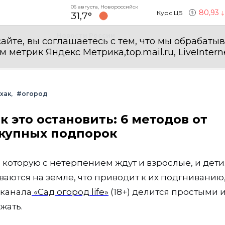
06 августа, Новороссийск
80,93
Курс ЦБ
31,7°
Новости России
айте, вы соглашаетесь с тем, что мы обрабаты
етрик Яндекс Метрика,top.mail.ru, LiveInterne
хак
#огород
к это остановить: 6 методов от
окупных подпорок
 которую с нетерпением ждут и взрослые, и дети
ваются на земле, что приводит к их подгниванию
-канала
«Сад огород life»
(18+) делится простыми 
жать.