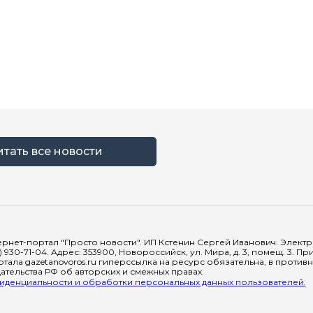
итать все новости
рнет-портал "Просто новости". ИП Кстенин Сергей Иванович. Электрон
) 930-71-04. Адрес: 353900, Новороссийск, ул. Мира, д. 3, помещ. 3. 
тала gazetanovoros.ru гиперссылка на ресурс обязательна, в против
тельства РФ об авторских и смежных правах.
денциальности и обработки персональных данных пользователей.