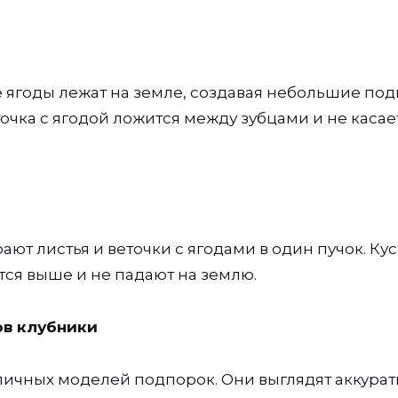
де ягоды лежат на земле, создавая небольшие под
очка с ягодой ложится между зубцами и не касае
ют листья и веточки с ягодами в один пучок. Кус
ся выше и не падают на землю.
ов клубники
личных моделей подпорок. Они выглядят аккурат