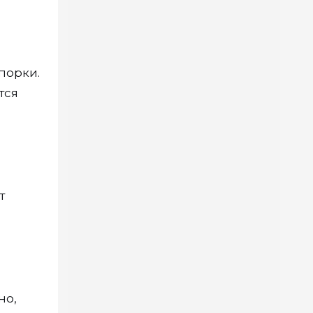
порки.
тся
т
но,