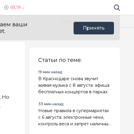
93,19
Поиск по 
Мы в с
Польза
ваем ваши
Принять
t.
Статьи по теме:
19 мин назад
В Краснодаре снова звучит
живая музыка с 8 августа: афиша
бесплатных концертов в парках
. Но
33 мин назад
,
Новые правила в супермаркетах
и
с 6 августа: электронные чеки,
контроль веса и запрет наличных
на самообслуживании