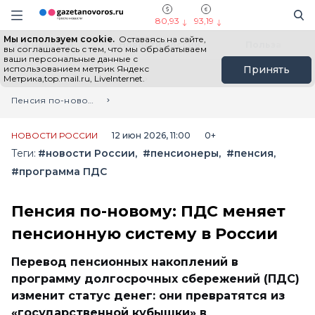
Информационный портал "ГазетаНоворос.ру"
Поиск
Навигация сайта
80,93
93,19
Мы используем cookie.
Оставаясь на сайте,
Все новости
Новости России
Польза
вы соглашаетесь с тем, что мы обрабатываем
ваши персональные данные с
использованием метрик Яндекс
Принять
Метрика,top.mail.ru, LiveInternet.
Главная
Лента новостей
Пенсия по-новому: ПДС меняет пенсионную систему в России
НОВОСТИ РОССИИ
12 июн 2026, 11:00
0+
Теги:
#новости России
#пенсионеры
#пенсия
#программа ПДС
Пенсия по-новому: ПДС меняет
пенсионную систему в России
Перевод пенсионных накоплений в
программу долгосрочных сбережений (ПДС)
изменит статус денег: они превратятся из
«государственной кубышки» в