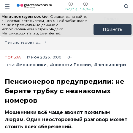
Информационный портал "ГазетаНоворос.ру"
Поиск
Навигация сайта
82,17
94,84
Мы используем cookie.
Оставаясь на сайте,
Все новости
Новости России
Польза
вы соглашаетесь с тем, что мы обрабатываем
ваши персональные данные с
использованием метрик Яндекс
Принять
Метрика,top.mail.ru, LiveInternet.
Главная
Лента новостей
Пенсионеров предупредили: не берите трубку с незнакомых номеров
ПОЛЬЗА
17 июн 2026, 10:00
0+
Теги:
#мошенники
#новости России
#пенсионеры
Пенсионеров предупредили: не
берите трубку с незнакомых
номеров
Мошенники всё чаще звонят пожилым
людям. Один неосторожный разговор может
стоить всех сбережений.