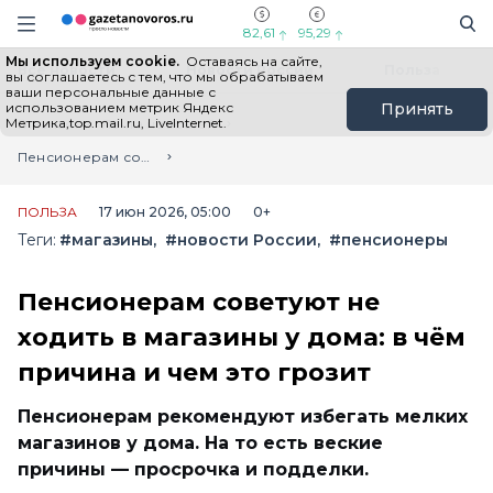
Информационный портал "ГазетаНоворос.ру"
Поиск
Навигация сайта
82,61
95,29
Мы используем cookie.
Оставаясь на сайте,
Все новости
Новости России
Польза
вы соглашаетесь с тем, что мы обрабатываем
ваши персональные данные с
использованием метрик Яндекс
Принять
Метрика,top.mail.ru, LiveInternet.
Главная
Лента новостей
Пенсионерам советуют не ходить в магазины у дома: в чём причина и чем это грозит
ПОЛЬЗА
17 июн 2026, 05:00
0+
Теги:
#магазины
#новости России
#пенсионеры
Пенсионерам советуют не
ходить в магазины у дома: в чём
причина и чем это грозит
Пенсионерам рекомендуют избегать мелких
магазинов у дома. На то есть веские
причины — просрочка и подделки.