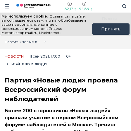
Информационный портал "ГазетаНоворос.ру"
Поиск
Навигация сайта
82,17
94,84
Мы используем cookie.
Оставаясь на сайте,
Все новости
Новости России
Польза
вы соглашаетесь с тем, что мы обрабатываем
ваши персональные данные с
использованием метрик Яндекс
Принять
Метрика,top.mail.ru, LiveInternet.
Главная
Лента новостей
Партия «Новые люди» провела Всероссийский форум наблюдателей
НОВОСТИ
11 сен 2021, 17:00
0+
Теги:
#новые люди
Партия «Новые люди» провела
Всероссийский форум
наблюдателей
Более 200 сторонников «Новых людей»
приняли участие в первом Всероссийском
форуме наблюдателей в Москве. Тренинг