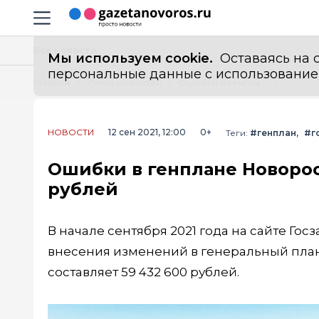
Информационный портал "ГазетаНоворос.ру"
Навигация сайта
Все новости
Мы используем cookie.
Оставаясь на с
персональные данные с использованием м
Главная
Лента новостей
Ошибки в генплане Новороссийска исправят за 60 миллионов рублей
НОВОСТИ
12 сен 2021, 12:00
0+
Теги:
#генплан
#г
Ошибки в генплане Новорос
рублей
В начале сентября 2021 года на сайте Гос
внесения изменений в генеральный пла
составляет 59 432 600 рублей.