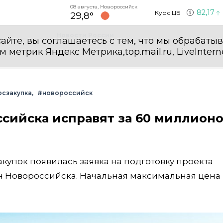
08 августа, Новороссийск
82,17
Курс ЦБ
29,8°
Новости России
айте, вы соглашаетесь с тем, что мы обрабаты
етрик Яндекс Метрика,top.mail.ru, LiveInterne
осзакупка
#новороссийск
сийска исправят за 60 миллион
закупок появилась заявка на подготовку проекта
н Новороссийска. Начальная максимальная цена