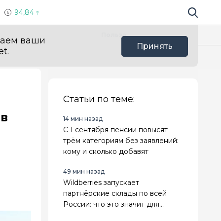
94,84
Поиск по 
Мы в с
Польза
ваем ваши
Принять
t.
Статьи по теме:
ов
14 мин назад
С 1 сентября пенсии повысят
трём категориям без заявлений:
кому и сколько добавят
49 мин назад
Wildberries запускает
партнёрские склады по всей
России: что это значит для
продавцов