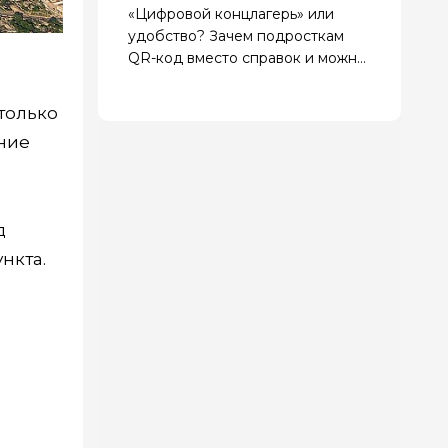
«Цифровой концлагерь» или
удобство? Зачем подросткам
QR-код вместо справок и можно
ли отказаться
 только
ние
д
нкта.