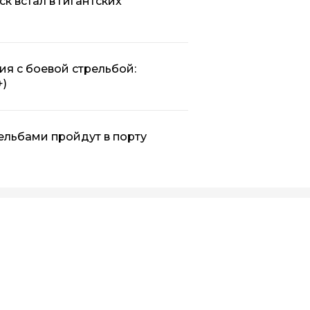
к встал в гигантских
ия с боевой стрельбой:
+)
ельбами пройдут в порту