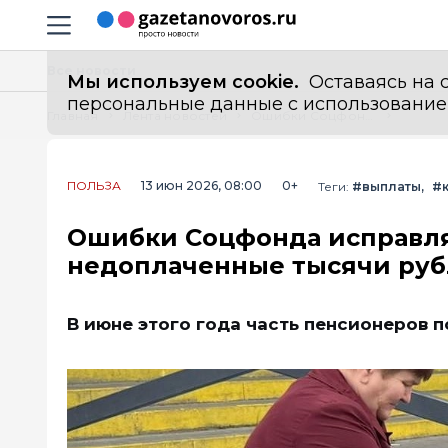
Информационный портал "ГазетаНоворос.ру"
Навигация сайта
Все новости
Мы используем cookie.
Оставаясь на с
персональные данные с использованием м
Главная
Лента новостей
Ошибки Соцфонда исправляют — кому перечислят недоплаченные тысячи рублей с 15 июня
ПОЛЬЗА
13 июн 2026, 08:00
0+
Теги:
#выплаты
#
Ошибки Соцфонда исправля
недоплаченные тысячи рубл
В июне этого года часть пенсионеров 