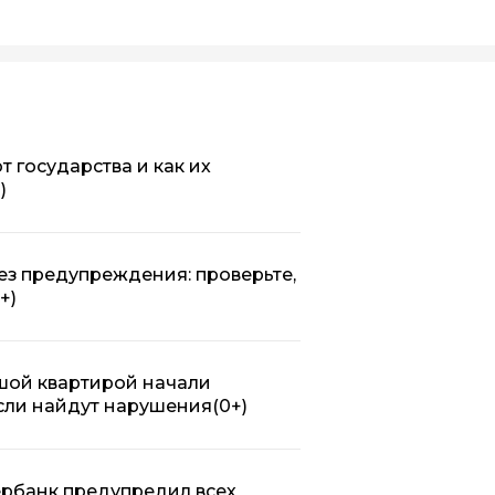
т государства и как их
)
ез предупреждения: проверьте,
+)
шой квартирой начали
 если найдут нарушения
(0+)
бербанк предупредил всех