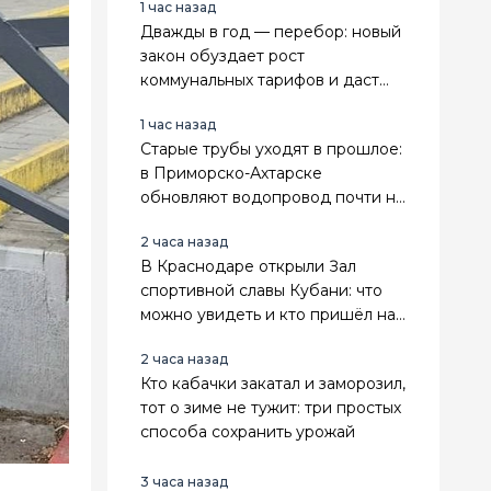
1 час назад
Дважды в год — перебор: новый
закон обуздает рост
коммунальных тарифов и даст
предсказуемость
1 час назад
Старые трубы уходят в прошлое:
в Приморско-Ахтарске
обновляют водопровод почти на
7 километров
2 часа назад
В Краснодаре открыли Зал
спортивной славы Кубани: что
можно увидеть и кто пришёл на
открытие
2 часа назад
Кто кабачки закатал и заморозил,
тот о зиме не тужит: три простых
способа сохранить урожай
3 часа назад