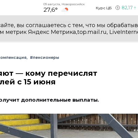
09 августа, Новороссийск
82,17
Курс ЦБ
27,6°
Новости России
айте, вы соглашаетесь с тем, что мы обрабаты
етрик Яндекс Метрика,top.mail.ru, LiveInterne
компенсация
#пенсионеры
ют — кому перечислят
ей с 15 июня
получит дополнительные выплаты.