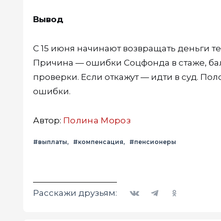
Вывод
С 15 июня начинают возвращать деньги те
Причина — ошибки Соцфонда в стаже, бал
проверки. Если откажут — идти в суд. П
ошибки.
Автор:
Полина Мороз
#выплаты
#компенсация
#пенсионеры
Вконтакте
Telegram
Одноклассники
Расскажи друзьям: