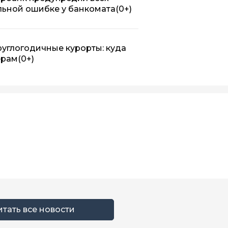
льной ошибке у банкомата
(0+)
руглогодичные курорты: куда
ерам
(0+)
итать все новости