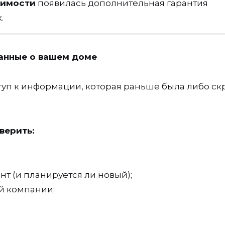
жимости
появилась дополнительная гарантия
.
анные о вашем доме
туп к информации, которая раньше была либо ск
верить:
т (и планируется ли новый);
й компании;
.