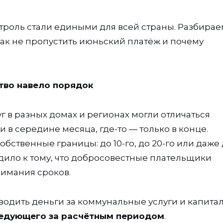
троль стали едиными для всей страны. Разбирае
как не пропустить июньский платёж и почему
ство навело порядок
 в разных домах и регионах могли отличаться
 в середине месяца, где-то — только в конце.
твенные границы: до 10-го, до 20-го или даже 
одило к тому, что добросовестные плательщики
нимания сроков.
одить деньги за коммунальные услуги и капита
следующего за расчётным периодом
.