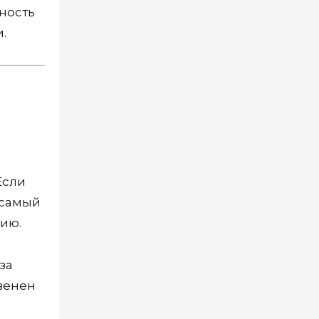
ность
.
Если
 самый
ию.
за
твенен