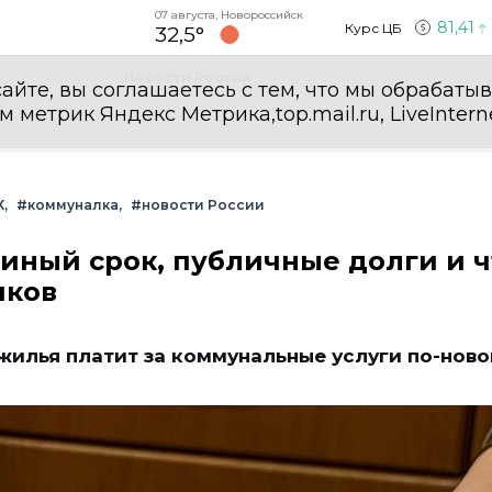
07 августа, Новороссийск
81,41
Курс ЦБ
32,5°
Новости России
айте, вы соглашаетесь с тем, что мы обрабаты
етрик Яндекс Метрика,top.mail.ru, LiveInterne
Х
#коммуналка
#новости России
диный срок, публичные долги и ч
иков
жилья платит за коммунальные услуги по-ново