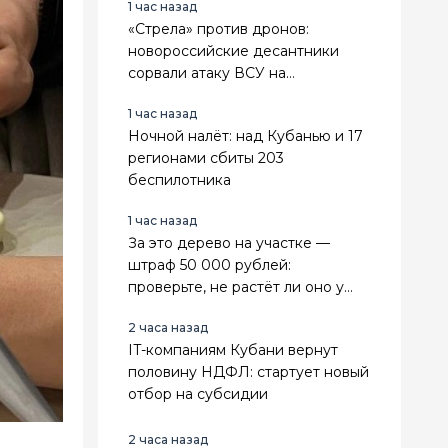
1 час назад
«Стрела» против дронов:
новороссийские десантники
сорвали атаку ВСУ на
Ореховском направлении
1 час назад
Ночной налёт: над Кубанью и 17
регионами сбиты 203
беспилотника
1 час назад
За это дерево на участке —
штраф 50 000 рублей:
проверьте, не растёт ли оно у
вас
2 часа назад
IT-компаниям Кубани вернут
половину НДФЛ: стартует новый
отбор на субсидии
2 часа назад