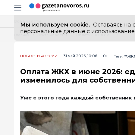
Информационный портал "ГазетаНоворос.ру"
Навигация сайта
Все новости
Мы используем cookie.
Оставаясь на с
персональные данные с использованием м
Главная
Лента новостей
Оплата ЖКХ в июне 2026: единый срок, публичные долги и что изменилось для собственников
НОВОСТИ РОССИИ
31 май 2026, 10:06
0+
Теги:
#ЖК
Оплата ЖКХ в июне 2026: е
изменилось для собственн
Уже с этого года каждый собственник 