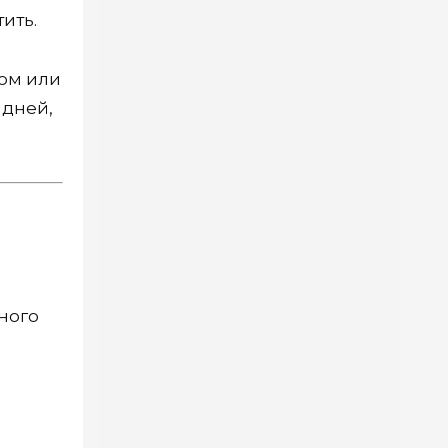
ить.
ом или
 дней,
ного