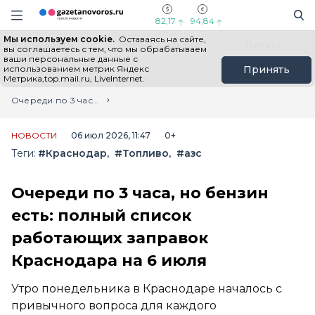
Информационный портал "ГазетаНоворос.ру"
Поиск
Навигация сайта
82,17
94,84
Мы используем cookie.
Оставаясь на сайте,
Все новости
Новости России
Польза
вы соглашаетесь с тем, что мы обрабатываем
ваши персональные данные с
использованием метрик Яндекс
Принять
Метрика,top.mail.ru, LiveInternet.
Главная
Лента новостей
Очереди по 3 часа, но бензин есть: полный список работающих заправок Краснодара на 6 июля
НОВОСТИ
06 июл 2026, 11:47
0+
Теги:
#Краснодар
#Топливо
#азс
Очереди по 3 часа, но бензин
есть: полный список
работающих заправок
Краснодара на 6 июля
Утро понедельника в Краснодаре началось с
привычного вопроса для каждого