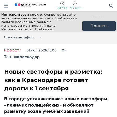
Информационный портал "ГазетаНоворос.ру"
Поиск
Навигация сайта
81,41
94,06
Мы используем cookie.
Оставаясь на сайте,
Все новости
Новости России
Польза
вы соглашаетесь с тем, что мы обрабатываем
ваши персональные данные с
использованием метрик Яндекс
Принять
Метрика,top.mail.ru, LiveInternet.
Главная
Лента новостей
Новые светофоры и разметка: как в Краснодаре готовят дороги к 1 сентября
НОВОСТИ
01 июл 2026, 16:00
0+
Теги:
#Краснодар
Новые светофоры и разметка:
как в Краснодаре готовят
дороги к 1 сентября
В городе устанавливают новые светофоры,
«лежачих полицейских» и обновляют
разметку возле учебных заведений