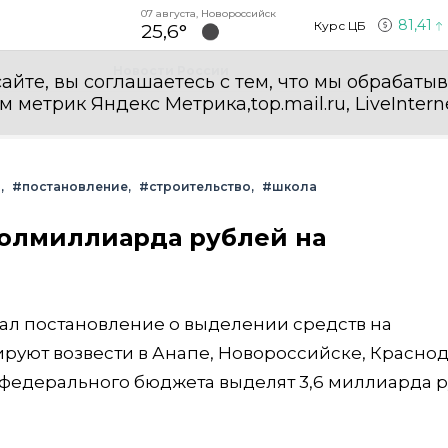
07 августа, Новороссийск
81,41
Курс ЦБ
25,6°
Новости России
айте, вы соглашаетесь с тем, что мы обрабаты
етрик Яндекс Метрика,top.mail.ru, LiveInterne
р
#постановление
#строительство
#школа
олмиллиарда рублей на
сал постановление о выделении средств на
ируют возвести в Анапе, Новороссийске, Красно
 федерального бюджета выделят 3,6 миллиарда р