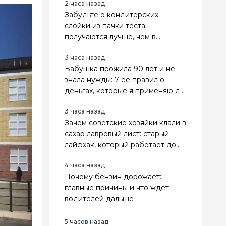
2 часа назад
Забудьте о кондитерских:
слойки из пачки теста
получаются лучше, чем в
магазине
3 часа назад
Бабушка прожила 90 лет и не
знала нужды: 7 её правил о
деньгах, которые я применяю до
сих пор
3 часа назад
Зачем советские хозяйки клали в
сахар лавровый лист: старый
лайфхак, который работает до
сих пор
4 часа назад
Почему бензин дорожает:
главные причины и что ждёт
водителей дальше
5 часов назад