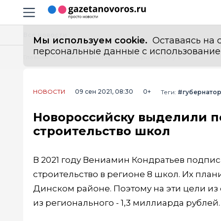
Информационный портал "ГазетаНоворос.ру"
Навигация сайта
Все новости
Мы используем cookie.
Оставаясь на с
персональные данные с использованием м
Главная
Лента новостей
Новороссийску выделили полмиллиарда рублей на строительство школ
НОВОСТИ
09 сен 2021, 08:30
0+
Теги:
#губернато
Новороссийску выделили п
строительство школ
В 2021 году Вениамин Кондратьев подпи
строительство в регионе 8 школ. Их план
Динском районе. Поэтому на эти цели из
из регионального - 1,3 миллиарда рублей.