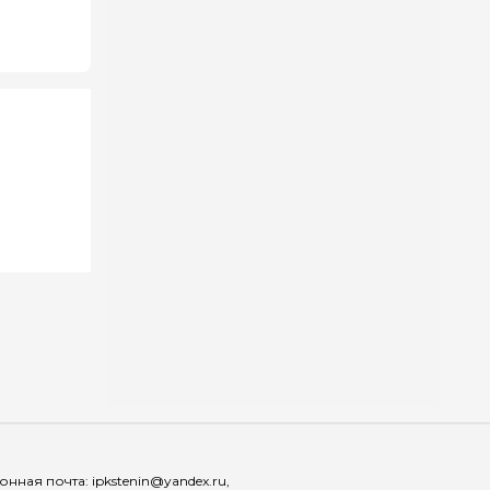
Мы в соц
ная почта: ipkstenin@yandex.ru,