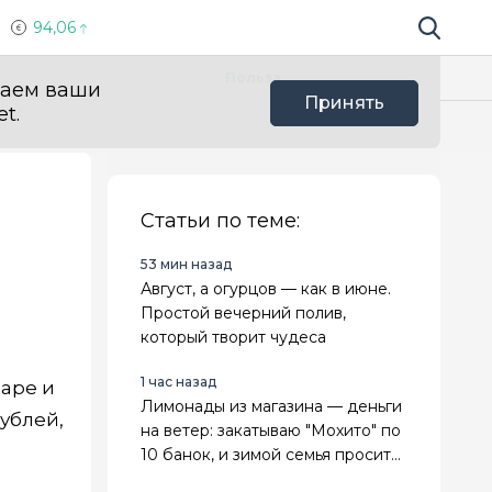
94,06
Поиск по 
Мы в с
Польза
ваем ваши
Принять
t.
Статьи по теме:
53 мин назад
Август, а огурцов — как в июне.
Простой вечерний полив,
который творит чудеса
1 час назад
даре и
Лимонады из магазина — деньги
ублей,
на ветер: закатываю "Мохито" по
10 банок, и зимой семья просит
добавки