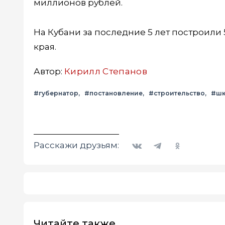
миллионов рублей.
На Кубани за последние 5 лет построили
края.
Автор:
Кирилл Степанов
#губернатор
#постановление
#строительство
#шк
Вконтакте
Telegram
Одноклассники
Расскажи друзьям:
Читайте также