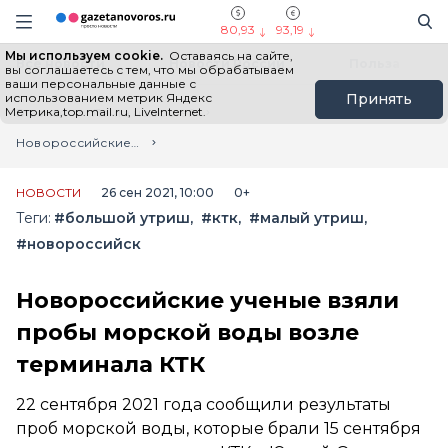
Информационный портал "ГазетаНоворос.ру"
Поиск
Навигация сайта
80,93
93,19
Мы используем cookie.
Оставаясь на сайте,
Все новости
Новости России
Польза
вы соглашаетесь с тем, что мы обрабатываем
ваши персональные данные с
использованием метрик Яндекс
Принять
Метрика,top.mail.ru, LiveInternet.
Главная
Лента новостей
Новороссийские ученые взяли пробы морской воды возле терминала КТК
НОВОСТИ
26 сен 2021, 10:00
0+
Теги:
#большой утриш
#ктк
#малый утриш
#новороссийск
Новороссийские ученые взяли
пробы морской воды возле
терминала КТК
22 сентября 2021 года сообщили результаты
проб морской воды, которые брали 15 сентября