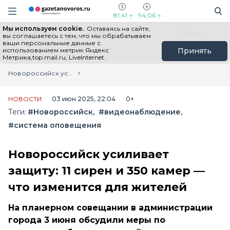
Информационный портал "ГазетаНоворос.ру"
Поиск
Навигация сайта
81,41
94,06
Мы используем cookie.
Оставаясь на сайте,
Все новости
Новости России
Польза
вы соглашаетесь с тем, что мы обрабатываем
ваши персональные данные с
использованием метрик Яндекс
Принять
Метрика,top.mail.ru, LiveInternet.
Главная
Лента новостей
Новороссийск усиливает защиту: 11 сирен и 350 камер — что изменится для жителей
НОВОСТИ
03 июн 2025, 22:04
0+
Теги:
#Новороссийск
#видеонаблюдение
#система оповещения
Новороссийск усиливает
защиту: 11 сирен и 350 камер —
что изменится для жителей
На планерном совещании в администрации
города 3 июня обсудили меры по