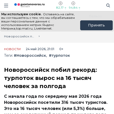
Информационный портал "ГазетаНоворос.ру"
Поиск
Навигация сайта
82,17
94,84
Мы используем cookie.
Оставаясь на сайте,
Все новости
Новости России
Польза
вы соглашаетесь с тем, что мы обрабатываем
ваши персональные данные с
использованием метрик Яндекс
Принять
Метрика,top.mail.ru, LiveInternet.
Главная
Лента новостей
Новороссийск побил рекорд: турпоток вырос на 16 тысяч человек за полгода
НОВОСТИ
24 май 2026, 21:01
0+
Теги:
#Новороссийск
#турпоток
Новороссийск побил рекорд:
турпоток вырос на 16 тысяч
человек за полгода
С начала года по середину мая 2026 года
Новороссийск посетили 316 тысяч туристов.
Это на 16 тысяч человек (или 5,3%) больше,