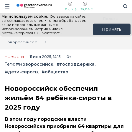
Информационный портал "ГазетаНоворос.ру"
Поиск
Навигация сайта
82,17
94,84
Мы используем cookie.
Оставаясь на сайте,
Все новости
Новости России
Польза
вы соглашаетесь с тем, что мы обрабатываем
ваши персональные данные с
использованием метрик Яндекс
Принять
Метрика,top.mail.ru, LiveInternet.
Главная
Лента новостей
Новороссийск обеспечил жильём 64 ребёнка-сироты в 2025 году
НОВОСТИ
11 июл 2025, 14:15
0+
Теги:
#Новороссийск
#господдержка
#дети-сироты
#общество
Новороссийск обеспечил
жильём 64 ребёнка-сироты в
2025 году
В этом году городские власти
Новороссийска приобрели 64 квартиры для