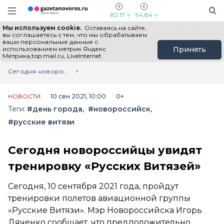
Информационный портал "ГазетаНоворос.ру"
Поиск
Навигация сайта
82,17
94,84
Мы используем cookie.
Оставаясь на сайте,
Все новости
Новости России
Польза
вы соглашаетесь с тем, что мы обрабатываем
ваши персональные данные с
использованием метрик Яндекс
Принять
Метрика,top.mail.ru, LiveInternet.
Главная
Лента новостей
Сегодня новороссийцы увидят тренировку «Русских Витязей»
НОВОСТИ
10 сен 2021, 10:00
0+
Теги:
#день города
#новороссийск
#русские витязи
Сегодня новороссийцы увидят
тренировку «Русских Витязей»
Сегодня, 10 сентября 2021 года, пройдут
тренировки полетов авиационной группы
«Русские Витязи». Мэр Новороссийска Игорь
Дяченко сообщает, что предположительно