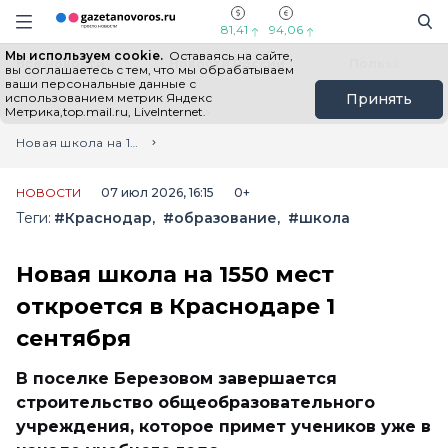
Информационный портал "ГазетаНоворос.ру"
Поиск
Навигация сайта
81,41
94,06
Мы используем cookie.
Оставаясь на сайте,
Все новости
Новости России
Польза
вы соглашаетесь с тем, что мы обрабатываем
ваши персональные данные с
использованием метрик Яндекс
Принять
Метрика,top.mail.ru, LiveInternet.
Главная
Лента новостей
Новая школа на 1550 мест откроется в Краснодаре 1 сентября
НОВОСТИ
07 июл 2026, 16:15
0+
Теги:
#Краснодар
#образование
#школа
Новая школа на 1550 мест
откроется в Краснодаре 1
сентября
В поселке Березовом завершается
строительство общеобразовательного
учреждения, которое примет учеников уже в