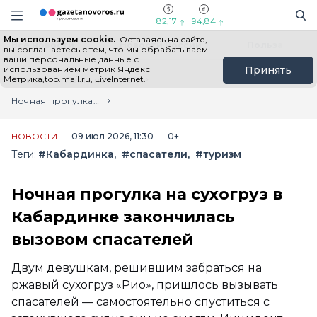
Информационный портал "ГазетаНоворос.ру"
Поиск
Навигация сайта
82,17
94,84
Мы используем cookie.
Оставаясь на сайте,
Все новости
Новости России
Польза
вы соглашаетесь с тем, что мы обрабатываем
ваши персональные данные с
использованием метрик Яндекс
Принять
Метрика,top.mail.ru, LiveInternet.
Главная
Лента новостей
Ночная прогулка на сухогруз в Кабардинке закончилась вызовом спасателей
НОВОСТИ
09 июл 2026, 11:30
0+
Теги:
#Кабардинка
#спасатели
#туризм
Ночная прогулка на сухогруз в
Кабардинке закончилась
вызовом спасателей
Двум девушкам, решившим забраться на
ржавый сухогруз «Рио», пришлось вызывать
спасателей — самостоятельно спуститься с