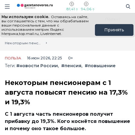
Информационный портал "ГазетаНоворос.ру"
Поиск
Навигация сайта
81,41
94,06
Мы используем cookie.
Оставаясь на сайте,
Все новости
Новости России
Польза
вы соглашаетесь с тем, что мы обрабатываем
ваши персональные данные с
использованием метрик Яндекс
Принять
Метрика,top.mail.ru, LiveInternet.
Главная
Лента новостей
Некоторым пенсионерам с 1 августа повысят пенсию на 17,3% и 19,3%
ПОЛЬЗА
16 июн 2026, 22:25
0+
Теги:
#новости России
#пенсия
#повышение
Некоторым пенсионерам с 1
августа повысят пенсию на 17,3%
и 19,3%
С 1 августа часть пенсионеров получит
прибавку до 19,3%. Кого коснётся повышение
и почему оно такое большое.