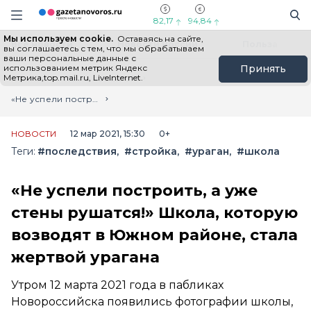
Информационный портал "ГазетаНоворос.ру"
Поиск
Навигация сайта
82,17
94,84
Мы используем cookie.
Оставаясь на сайте,
Все новости
Новости России
Польза
вы соглашаетесь с тем, что мы обрабатываем
ваши персональные данные с
использованием метрик Яндекс
Принять
Метрика,top.mail.ru, LiveInternet.
Главная
Лента новостей
«Не успели построить, а уже стены рушатся!» Школа, которую возводят в Южном районе, стала жертвой урагана
НОВОСТИ
12 мар 2021, 15:30
0+
Теги:
#последствия
#стройка
#ураган
#школа
«Не успели построить, а уже
стены рушатся!» Школа, которую
возводят в Южном районе, стала
жертвой урагана
Утром 12 марта 2021 года в пабликах
Новороссийска появились фотографии школы,