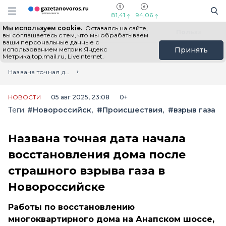
Информационный портал "ГазетаНоворос.ру"
Поиск
Навигация сайта
81,41
94,06
Мы используем cookie.
Оставаясь на сайте,
Все новости
Новости России
Польза
вы соглашаетесь с тем, что мы обрабатываем
ваши персональные данные с
использованием метрик Яндекс
Принять
Метрика,top.mail.ru, LiveInternet.
Главная
Лента новостей
Названа точная дата начала восстановления дома после страшного взрыва газа в Новороссийске
НОВОСТИ
05 авг 2025, 23:08
0+
Теги:
#Новороссийск
#Происшествия
#взрыв газа
Названа точная дата начала
восстановления дома после
страшного взрыва газа в
Новороссийске
Работы по восстановлению
многоквартирного дома на Анапском шоссе,