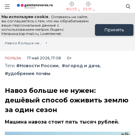
Информационный портал "ГазетаНоворос.ру"
Поиск
Навигация сайта
80,93
93,19
Мы используем cookie.
Оставаясь на сайте,
Все новости
Новости России
Польза
вы соглашаетесь с тем, что мы обрабатываем
ваши персональные данные с
использованием метрик Яндекс
Принять
Метрика,top.mail.ru, LiveInternet.
Главная
Лента новостей
Навоз больше не нужен: дешёвый способ оживить землю за один сезон
ПОЛЬЗА
17 май 2026, 17:08
0+
Теги:
#Новости России
#огород и дача
#удобрение почвы
Навоз больше не нужен:
дешёвый способ оживить землю
за один сезон
Машина навоза стоит пять тысяч рублей.