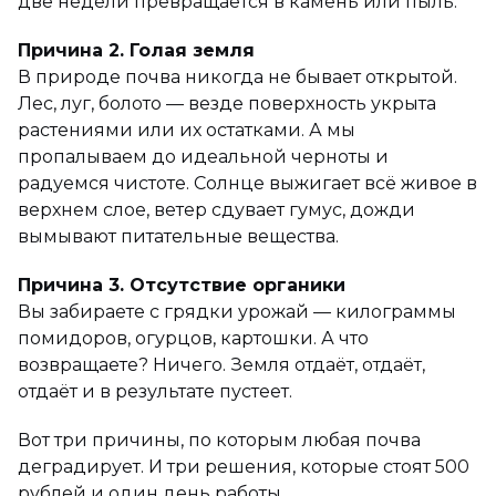
две недели превращается в камень или пыль.
Причина 2. Голая земля
В природе почва никогда не бывает открытой.
Лес, луг, болото — везде поверхность укрыта
растениями или их остатками. А мы
пропалываем до идеальной черноты и
радуемся чистоте. Солнце выжигает всё живое в
верхнем слое, ветер сдувает гумус, дожди
вымывают питательные вещества.
Причина 3. Отсутствие органики
Вы забираете с грядки урожай — килограммы
помидоров, огурцов, картошки. А что
возвращаете? Ничего. Земля отдаёт, отдаёт,
отдаёт и в результате пустеет.
Вот три причины, по которым любая почва
деградирует. И три решения, которые стоят 500
рублей и один день работы.