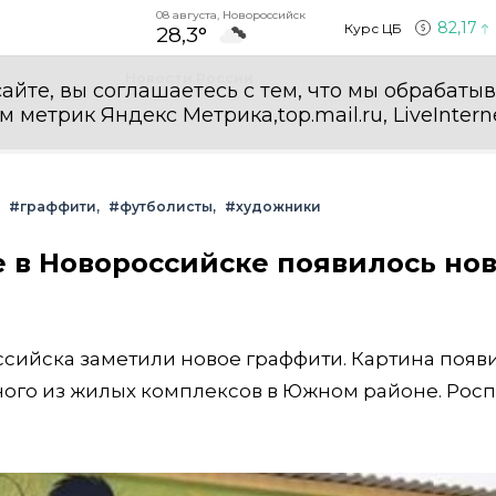
08 августа, Новороссийск
82,17
Курс ЦБ
28,3°
Новости России
айте, вы соглашаетесь с тем, что мы обрабаты
етрик Яндекс Метрика,top.mail.ru, LiveInterne
#граффити
#футболисты
#художники
 в Новороссийске появилось но
ссийска заметили новое граффити. Картина появ
ного из жилых комплексов в Южном районе. Рос