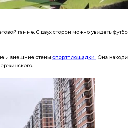
товой гамме. С двух сторон можно увидеть футб
ие и внешние стены
спортплощадки
. Она находи
зержинского.