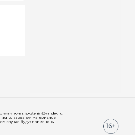
Мы в соц
ная почта: ipkstenin@yandex.ru,
При использовании материалов
ном случае будут применены
16+