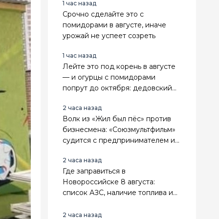
1 час назад
Срочно сделайте это с
помидорами в августе, иначе
урожай не успеет созреть
1 час назад
Лейте это под корень в августе
— и огурцы с помидорами
попрут до октября: дедовский
рецепт
2 часа назад
Волк из «Жил был пёс» против
бизнесмена: «Союзмультфильм»
судится с предпринимателем из
Новороссийска
2 часа назад
Где заправиться в
Новороссийске 8 августа:
список АЗС, наличие топлива и
лимиты
2 часа назад