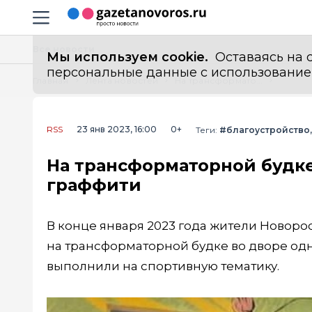
Информационный портал "ГазетаНоворос.ру"
Навигация сайта
Все новости
Мы используем cookie.
Оставаясь на с
персональные данные с использованием м
Главная
Лента новостей
На трансформаторной будке в Новороссийске появилось новое граффити
RSS
23 янв 2023, 16:00
0+
Теги:
#благоустройство
На трансформаторной будке
граффити
В конце января 2023 года жители Новоро
на трансформаторной будке во дворе од
выполнили на спортивную тематику.