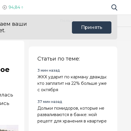
94,84
Поиск по 
Мы в с
Польза
ваем ваши
Принять
t.
Статьи по теме:
вое
3 мин назад
ЖКХ ударит по карману дважды:
кто заплатит на 22% больше уже
с октября
илась
37 мин назад
пись
Дольки помидоров, которые не
разваливаются в банке: мой
рецепт для хранения в квартире