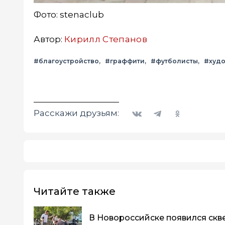
Фото: stenaclub
Автор:
Кирилл Степанов
#благоустройство
#граффити
#футболисты
#худ
Вконтакте
Telegram
Одноклассники
Расскажи друзьям:
Читайте также
В Новороссийске появился скве