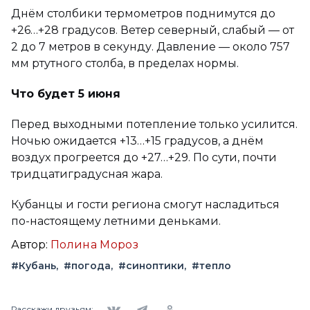
Днём столбики термометров поднимутся до
+26…+28 градусов. Ветер северный, слабый — от
2 до 7 метров в секунду. Давление — около 757
мм ртутного столба, в пределах нормы.
Что будет 5 июня
Перед выходными потепление только усилится.
Ночью ожидается +13…+15 градусов, а днём
воздух прогреется до +27…+29. По сути, почти
тридцатиградусная жара.
Кубанцы и гости региона смогут насладиться
по-настоящему летними деньками.
Автор:
Полина Мороз
#Кубань
#погода
#синоптики
#тепло
Вконтакте
Telegram
Одноклассники
Расскажи друзьям: