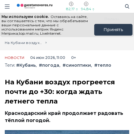
Информационный портал "ГазетаНоворос.ру"
Поиск
Навигация сайта
82,17
94,84
Мы используем cookie.
Оставаясь на сайте,
Все новости
Новости России
Польза
вы соглашаетесь с тем, что мы обрабатываем
ваши персональные данные с
использованием метрик Яндекс
Принять
Метрика,top.mail.ru, LiveInternet.
Главная
Лента новостей
На Кубани воздух прогреется почти до +30: когда ждать летнего тепла
НОВОСТИ
04 июн 2026, 11:00
0+
Теги:
#Кубань
#погода
#синоптики
#тепло
На Кубани воздух прогреется
почти до +30: когда ждать
летнего тепла
Краснодарский край продолжает радовать
тёплой погодой.