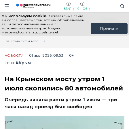
Информационный портал "ГазетаНоворос.ру"
Поиск
Навигация сайта
81,41
94,06
Мы используем cookie.
Оставаясь на сайте,
Все новости
Новости России
Польза
вы соглашаетесь с тем, что мы обрабатываем
ваши персональные данные с
использованием метрик Яндекс
Принять
Метрика,top.mail.ru, LiveInternet.
Главная
Лента новостей
На Крымском мосту утром 1 июля скопились 80 автомобилей
НОВОСТИ
01 июл 2026, 09:53
0+
Теги:
#Крым
На Крымском мосту утром 1
июля скопились 80 автомобилей
Очередь начала расти утром 1 июля — три
часа назад проезд был свободен