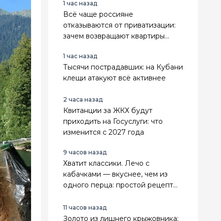
1 час назад
Всё чаще россияне
отказываются от приватизации:
зачем возвращают квартиры
государству
1 час назад
Тысячи пострадавших: на Кубани
клещи атакуют всё активнее
2 часа назад
Квитанции за ЖКХ будут
приходить на Госуслуги: что
изменится с 2027 года
9 часов назад
Хватит классики. Лечо с
кабачками — вкуснее, чем из
одного перца: простой рецепт
на зиму
11 часов назад
Золото из лишнего крыжовника: