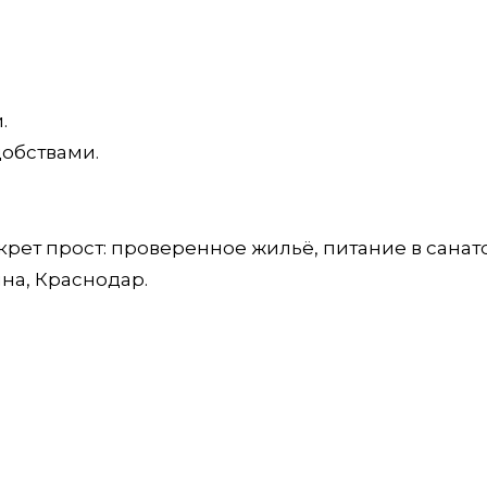
.
добствами.
крет прост: проверенное жильё, питание в санат
нна, Краснодар.