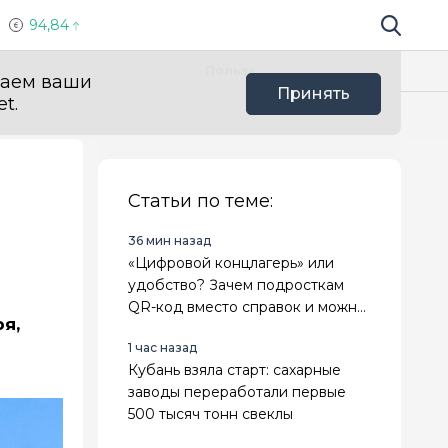
94,84
Поиск по 
Мы в с
Польза
ваем ваши
Принять
t.
Статьи по теме:
36 мин назад
«Цифровой концлагерь» или
удобство? Зачем подросткам
QR-код вместо справок и можно
я,
ли отказаться
1 час назад
Кубань взяла старт: сахарные
заводы переработали первые
500 тысяч тонн свеклы