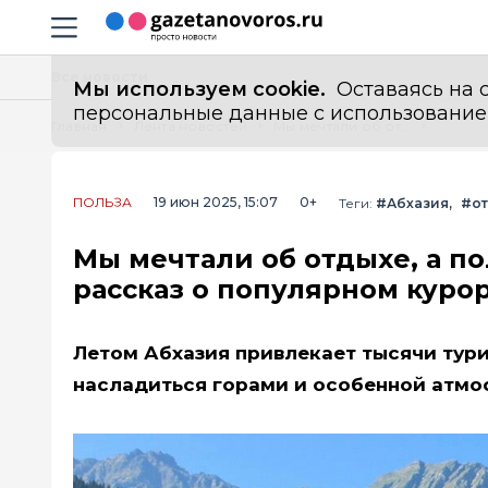
Информационный портал "ГазетаНоворос.ру"
Навигация сайта
Все новости
Мы используем cookie.
Оставаясь на с
персональные данные с использованием м
Главная
Лента новостей
Мы мечтали об отдыхе, а получили кошмар: откровенный рассказ о популярном курорте
ПОЛЬЗА
19 июн 2025, 15:07
0+
Теги:
#Абхазия
#о
Мы мечтали об отдыхе, а п
рассказ о популярном куро
Летом Абхазия привлекает тысячи тури
насладиться горами и особенной атмо