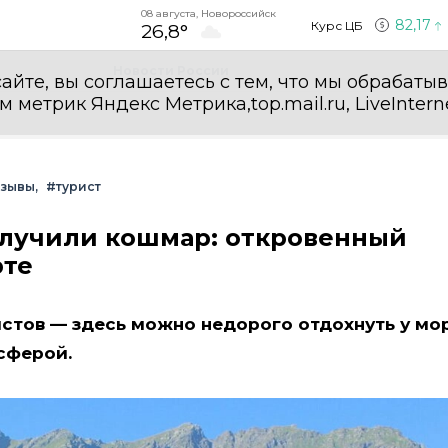
08 августа, Новороссийск
82,17
Курс ЦБ
26,8°
Новости России
айте, вы соглашаетесь с тем, что мы обрабаты
етрик Яндекс Метрика,top.mail.ru, LiveInterne
тзывы
#турист
олучили кошмар: откровенный
рте
стов — здесь можно недорого отдохнуть у мор
сферой.