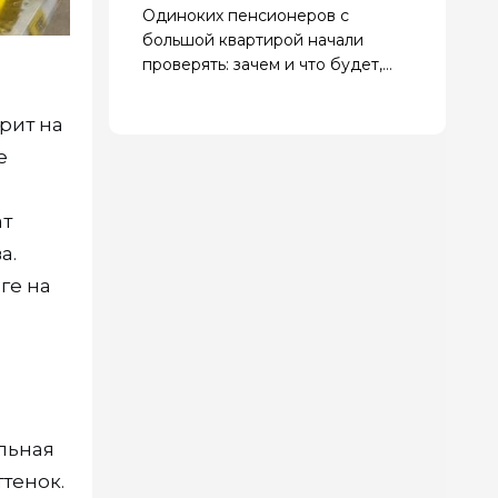
Одиноких пенсионеров с
большой квартирой начали
проверять: зачем и что будет,
если найдут нарушения
рит на
е
ат
а.
ге на
альная
тенок.