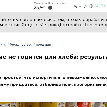
08 августа, Новороссийск
82,17
Курс ЦБ
25,9°
Новости России
айте, вы соглашаетесь с тем, что мы обрабаты
етрик Яндекс Метрика,top.mail.ru, LiveInterne
сии
#Роскачество
#продукты
е не годятся для хлеба: результ
о простой, что испортить его невозможно: смо
 чему придраться: отбеливатели, прогорклые 