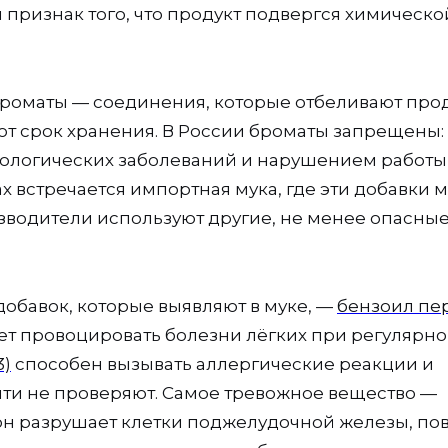
 признак того, что продукт подвергся химическо
броматы — соединения, которые отбеливают прод
т срок хранения. В России броматы запрещены:
кологических заболеваний и нарушением работы
 встречается импортная мука, где эти добавки м
зводители используют другие, не менее опасны
обавок, которые выявляют в муке, —
бензоил пе
жет провоцировать болезни лёгких при регулярн
3)
способен вызывать аллергические реакции и
чти не проверяют. Самое тревожное вещество —
 он разрушает клетки поджелудочной железы, п