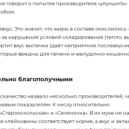
уке говорит о попытке производителя «улучшить»
собом.
кус. Это значит, что жиры в составе окислились
з-за нарушения условий складирования (тепло, в
ортит вкус выпечки (даёт неприятное послевкусие
оторые вредны для печени и желудочно-кишечн
ельно благополучными
оскачество назвало несколько производителей, ч
евым показателям. К числу относительно
«Старооскольская» и «Селяночка». В их муке не 
клейковины соответствует норме, а вкус и запа