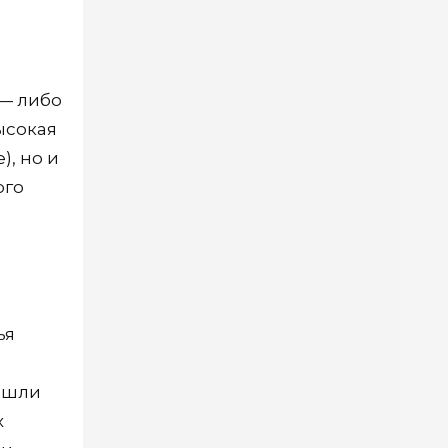
 — либо
ысокая
), но и
ого
ья
нашли
х