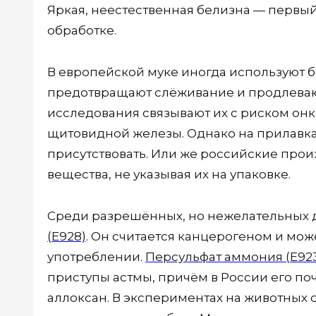
Яркая, неестественная белизна — первый
обработке.
В европейской муке иногда используют 
предотвращают слёживание и продлеваю
исследования связывают их с риском он
щитовидной железы. Однако на прилавках
присутствовать. Или же российские прои
вещества, не указывая их на упаковке.
Среди разрешённых, но нежелательных д
(Е928)
. Он считается канцерогеном и мо
употреблении.
Персульфат аммония (Е92
приступы астмы, причём в России его по
аллоксан. В экспериментах на животных