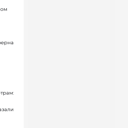
ном
зерна
трам:
азали