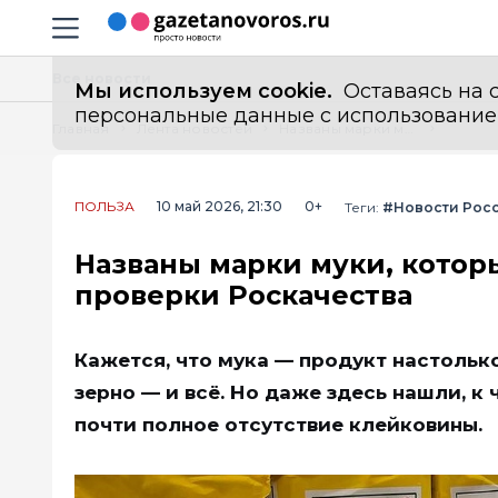
Информационный портал "ГазетаНоворос.ру"
Навигация сайта
Все новости
Мы используем cookie.
Оставаясь на с
персональные данные с использованием м
Главная
Лента новостей
Названы марки муки, которые не годятся для хлеба: результаты проверки Роскачества
ПОЛЬЗА
10 май 2026, 21:30
0+
Теги:
#Новости Рос
Названы марки муки, которы
проверки Роскачества
Кажется, что мука — продукт настольк
зерно — и всё. Но даже здесь нашли, к
почти полное отсутствие клейковины.