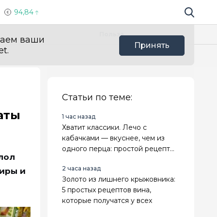
94,84
Поиск по 
Мы в с
Польза
ваем ваши
Принять
t.
Статьи по теме:
аты
1 час назад
Хватит классики. Лечо с
кабачками — вкуснее, чем из
одного перца: простой рецепт
лол
на зиму
2 часа назад
жиры и
Золото из лишнего крыжовника:
5 простых рецептов вина,
которые получатся у всех