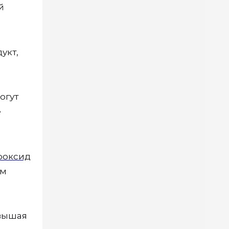
й
укт,
огут
е
роксид
ом
овышая