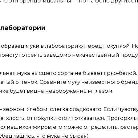
, что эти бренды идеальны — но на фоне других о
з лаборатории
образец муки в лабораторию перед покупкой. Но
омогут отсеять заведомо некачественный проду
ьная мука высшего сорта не бывает ярко-белой.
тый оттенок. Сравните муку неизвестного бренд
нке будет видна невооружённым глазом.
 зерном, хлебом, слегка сладковато. Если чувств
атхлость, от покупки стоит отказаться. Прогоркл
слившихся жиров; его можно определить, расте
бедившись, что мука не сырая).