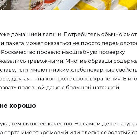
 даже домашней лапши. Потребитель обычно смот
три пакета может оказаться не просто перемолото
к. Роскачество провело масштабную проверку
 оказались тревожными. Многие образцы содерж
оставе, или имеют низкие хлебопекарные свойств
е, другая — на контроле сроков хранения. В ито
назвать полезной даже с большой натяжкой.
 не хорошо
ка, тем выше её качество. На самом деле натур
о сорта имеет кремовый или слегка сероватый от