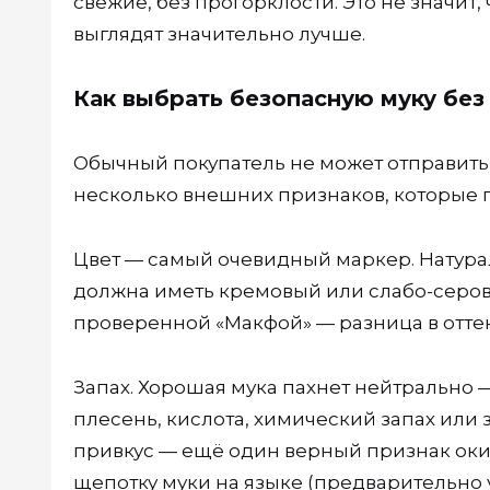
свежие, без прогорклости. Это не значит
выглядят значительно лучше.
Как выбрать безопасную муку бе
Обычный покупатель не может отправить 
несколько внешних признаков, которые п
Цвет — самый очевидный маркер. Натурал
должна иметь кремовый или слабо-серова
проверенной «Макфой» — разница в отте
Запах. Хорошая мука пахнет нейтрально —
плесень, кислота, химический запах или з
привкус — ещё один верный признак оки
щепотку муки на языке (предварительно у