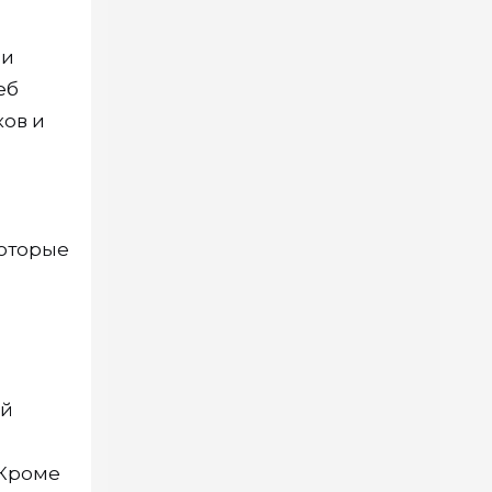
ри
еб
ков и
которые
ой
 Кроме