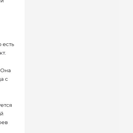
ни
 есть
кт.
 Она
а с
уется
ый
рев