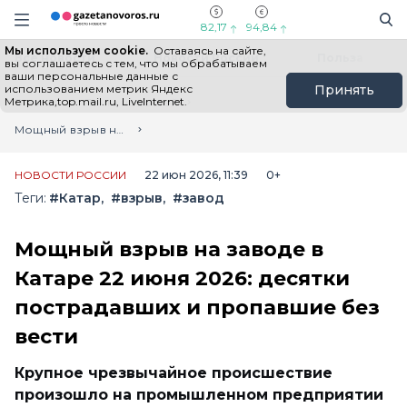
Информационный портал "ГазетаНоворос.ру"
Поиск
Навигация сайта
82,17
94,84
Мы используем cookie.
Оставаясь на сайте,
Все новости
Новости России
Польза
вы соглашаетесь с тем, что мы обрабатываем
ваши персональные данные с
использованием метрик Яндекс
Принять
Метрика,top.mail.ru, LiveInternet.
Главная
Лента новостей
Мощный взрыв на заводе в Катаре 22 июня 2026: десятки пострадавших и пропавшие без вести
НОВОСТИ РОССИИ
22 июн 2026, 11:39
0+
Теги:
#Катар
#взрыв
#завод
Мощный взрыв на заводе в
Катаре 22 июня 2026: десятки
пострадавших и пропавшие без
вести
Крупное чрезвычайное происшествие
произошло на промышленном предприятии