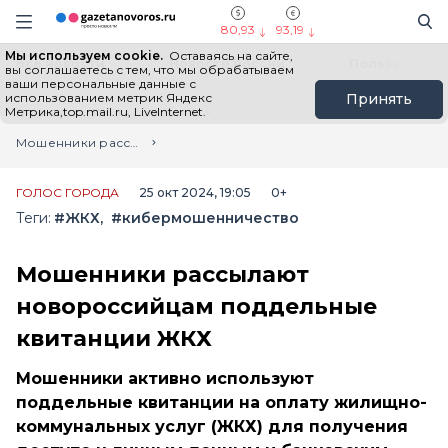
Информационный портал "ГазетаНоворос.ру"
Поиск
Навигация сайта
80,93
93,19
Мы используем cookie.
Оставаясь на сайте,
Все новости
Новости России
Польза
вы соглашаетесь с тем, что мы обрабатываем
ваши персональные данные с
использованием метрик Яндекс
Принять
Метрика,top.mail.ru, LiveInternet.
Главная
Лента новостей
Мошенники рассылают новороссийцам поддельные квитанции ЖКХ
ГОЛОС ГОРОДА
25 окт 2024, 19:05
0+
Теги:
#ЖКХ
#кибермошенничество
Мошенники рассылают
новороссийцам поддельные
квитанции ЖКХ
Мошенники активно используют
поддельные квитанции на оплату жилищно-
коммунальных услуг (ЖКХ) для получения