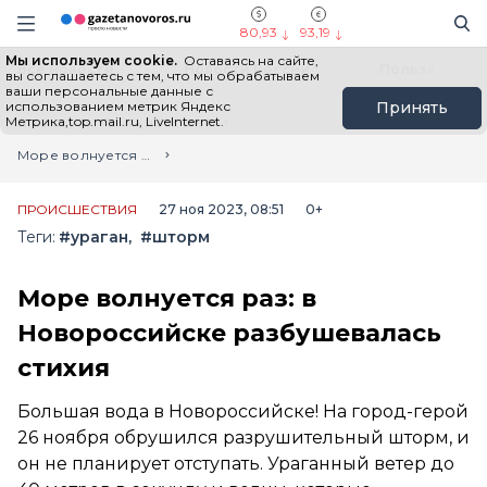
Информационный портал "ГазетаНоворос.ру"
Поиск
Навигация сайта
80,93
93,19
Мы используем cookie.
Оставаясь на сайте,
Все новости
Новости России
Польза
вы соглашаетесь с тем, что мы обрабатываем
ваши персональные данные с
использованием метрик Яндекс
Принять
Метрика,top.mail.ru, LiveInternet.
Главная
Лента новостей
Море волнуется раз: в Новороссийске разбушевалась стихия
ПРОИСШЕСТВИЯ
27 ноя 2023, 08:51
0+
Теги:
#ураган
#шторм
Море волнуется раз: в
Новороссийске разбушевалась
стихия
Большая вода в Новороссийске! На город-герой
26 ноября обрушился разрушительный шторм, и
он не планирует отступать. Ураганный ветер до